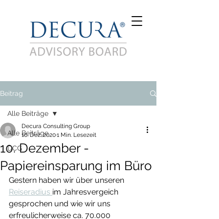
Beitrag
Alle Beiträge
Decura Consulting Group
Alle Beiträge
10. Dez. 2020
1 Min. Lesezeit
10. Dezember -
DCG
Papiereinsparung im Büro
Gestern haben wir über unseren 
Reiseradius 
im Jahresvergeich 
gesprochen und wie wir uns 
erfreulicherweise ca. 70.000 