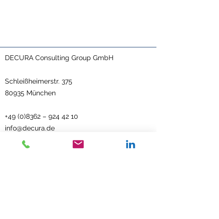
DECURA Consulting Group GmbH
Schleißheimerstr. 375
80935 München
+49 (0)8362
–
924 42 10
info@decura.de
Reichenstraße 2-4
87629 Füssen
Kontakt
Impressum