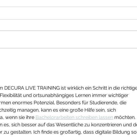
Digitale Bildung statt Frust
Audi
mit WebBasedTrainings
mehr
QM-
m DECURA LIVE TRAINING ist wirklich ein Schritt in die richtige
r Flexibilität und ortsunabhängiges Lernen immer wichtiger 
ormen enormes Potenzial. Besonders für Studierende, die 
hzeitig managen, kann es eine große Hilfe sein, sich 
, wenn sie ihre 
Bachelorarbeiten schreiben lassen
 möchten. 
es, sich besser auf das Wesentliche zu konzentrieren und d
 zu gestalten. Ich finde es großartig, dass digitale Bildung so