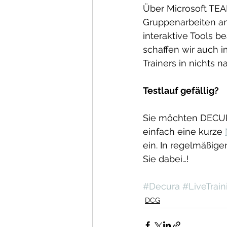
Über Microsoft TEA
Gruppenarbeiten an
interaktive Tools b
schaffen wir auch 
Trainers in nichts n
Testlauf gefällig?
Sie möchten DECUR
einfach eine kurze 
ein. In regelmäßige
Sie dabei…!
#Decura
#LiveTrain
DCG