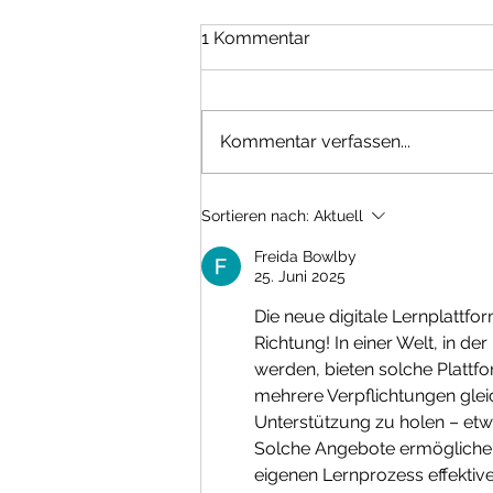
1 Kommentar
Kommentar verfassen...
Was bedeutet die neue
Sortieren nach:
Aktuell
Sanctioned Interpretation
der IATF 16949 für ihr
Freida Bowlby
Unternehmen?
25. Juni 2025
Die neue digitale Lernplattfor
Richtung! In einer Welt, in de
werden, bieten solche Plattf
mehrere Verpflichtungen gleic
Unterstützung zu holen – etwa
Solche Angebote ermöglichen 
eigenen Lernprozess effektiver