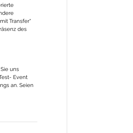
ierte 
ndere 
mit Transfer“ 
räsenz des 
Sie uns 
Test- Event 
ings an. Seien 