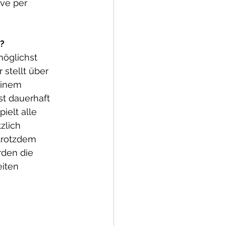
ive per
?
öglichst 
 stellt über 
einem 
st dauerhaft 
ielt alle 
zlich 
trotzdem 
den die 
iten 