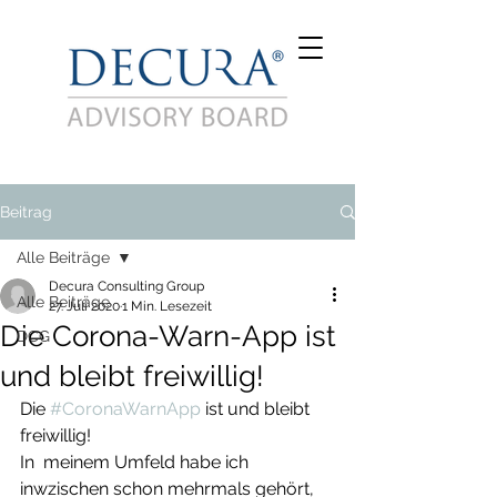
Beitrag
Alle Beiträge
Decura Consulting Group
Alle Beiträge
27. Juli 2020
1 Min. Lesezeit
Die Corona-Warn-App ist
DCG
und bleibt freiwillig!
Die 
#CoronaWarnApp
 ist und bleibt 
freiwillig!
In  meinem Umfeld habe ich 
inwzischen schon mehrmals gehört, 